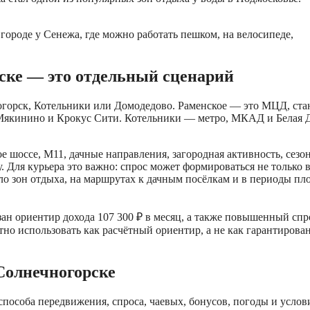
городе у Сенежа, где можно работать пешком, на велосипеде,
ске — это отдельный сценарий
ногорск, Котельники или Домодедово. Раменское — это МЦД, ст
Мякинино и Крокус Сити. Котельники — метро, МКАД и Белая Д
е шоссе, М11, дачные направления, загородная активность, сез
. Для курьера это важно: спрос может формироваться не только 
оло зон отдыха, на маршрутах к дачным посёлкам и в периоды пл
н ориентир дохода 107 300 ₽ в месяц, а также повышенный спр
тно использовать как расчётный ориентир, а не как гарантиров
Солнечногорске
, способа передвижения, спроса, чаевых, бонусов, погоды и услов