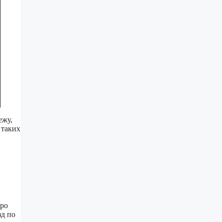
ежу,
 таких
еро
зд по