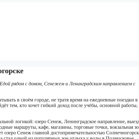
огорске
 Едой рядом с домом, Сенежем и Ленинградским направлением с
тывать в своём городе, не тратя время на ежедневные поездки в
дёт тем, кто хочет гибкий доход после учёбы, основной работы,
льной логикой: озеро Сенеж, Ленинградское направление, выез
дные маршруты, кафе, магазины, торговые точки, вокзальная зо
ет озеро Сенеж главной достопримечательностью Солнечногорска
а стал одной из популярных зон отдыха у воды в Подмосковье.