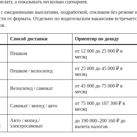
лату, а показывать несколько сценариев.
 с ежедневными выплатами, подработкой, откликом без резюме 
мости от формата. Отдельно по водительским вакансиям встречаетс
ов.
Способ доставки
Ориентир по доходу
от 12 000 до 25 000 ₽ в
Пешком
месяц
от 25 000 до 45 000 ₽ в
Пешком / велосипед
месяц
от 45 000 до 75 000 ₽ в
Велосипед / самокат
месяц
от 75 000 до 107 300 ₽ в
Самокат / мопед / авто
месяц
Авто / мопед /
до 190 000–200 160 ₽ до
с
электросамокат
вычета налогов