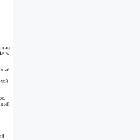
анции
ача.
онный
в
охой
ос,
анный
ий