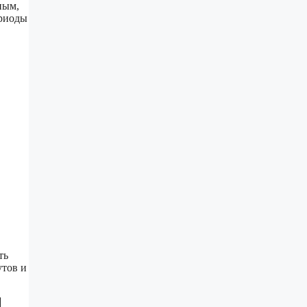
ным,
ериоды
,
ть
утов и