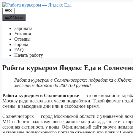
Перейти
к
Меню
содержимому
Меню
Зарплата
Условия
Отзывы
Города
FAQ
Начать работу
Работа курьером Яндекс Еда в Солнечн
Работа курьером в Солнечногорске: подработка с Яндекс
месячным доходом до 200 160 рублей!
Работа курьером в Солнечногорске
— это возможность зараба
Москву ради нескольких часов подработки. Такой формат подой
смены, в выходные дни или в свободное время.
Солнечногорск — город Московской области с узнаваемой лока
М11 и Ленинградскому шоссе, жилые кварталы, дачные и загоро
сезонная активность у воды. Официальный сайт округа называ
материалы подмосковного портала отмечают, что пляж у Сенеж