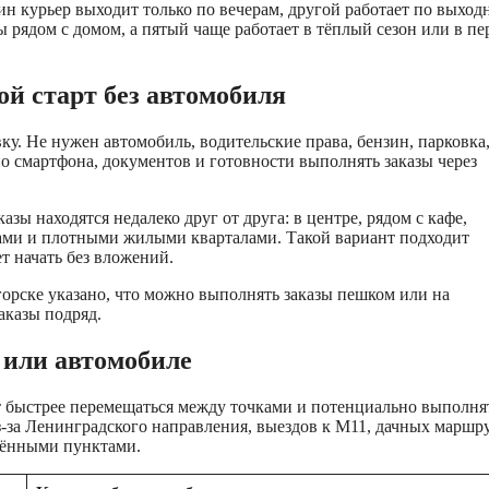
 курьер выходит только по вечерам, другой работает по выход
ы рядом с домом, а пятый чаще работает в тёплый сезон или в п
ой старт без автомобиля
. Не нужен автомобиль, водительские права, бензин, парковка
о смартфона, документов и готовности выполнять заказы через
зы находятся недалеко друг от друга: в центре, рядом с кафе,
сами и плотными жилыми кварталами. Такой вариант подходит
ет начать без вложений.
орске указано, что можно выполнять заказы пешком или на
аказы подряд.
е или автомобиле
т быстрее перемещаться между точками и потенциально выполня
з-за Ленинградского направления, выездов к М11, дачных маршр
лёнными пунктами.