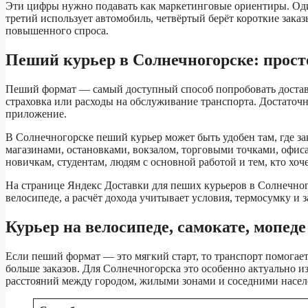
Эти цифры нужно подавать как маркетинговые ориентиры. Один
третий использует автомобиль, четвёртый берёт короткие заказ
повышенного спроса.
Пеший курьер в Солнечногорске: прост
Пеший формат — самый доступный способ попробовать доставку
страховка или расходы на обслуживание транспорта. Достаточн
приложение.
В Солнечногорске пеший курьер может быть удобен там, где зака
магазинами, остановками, вокзалом, торговыми точками, офи
новичкам, студентам, людям с основной работой и тем, кто хоч
На странице Яндекс Доставки для пеших курьеров в Солнечног
велосипеде, а расчёт дохода учитывает условия, термосумку и з
Курьер на велосипеде, самокате, мопед
Если пеший формат — это мягкий старт, то транспорт помогае
больше заказов. Для Солнечногорска это особенно актуально и
расстояний между городом, жилыми зонами и соседними насе