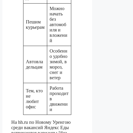
Можно
начать
без
Пешим
автомоб
курьерам
иля и
вложени
й
Особенн
о удобно
Автовла
зимой, в
дельцам
мороз,
снег и
ветер
Работа
Тем, кто
проходит
не
в
любит
движени
офис
и
На hh.ru по Новому Уренгою
среди вакансий Яндекс Еды
встречаются варианты “без