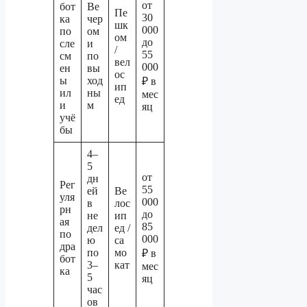
от
бот
Ве
Пе
30
ка
чер
шк
000
по
ом
ом
до
сле
и
/
55
см
по
вел
000
ен
вы
ос
ы
ход
₽ в
ип
ил
ны
мес
ед
и
м
яц
учё
бы
4–
5
от
дн
Рег
55
ей
Ве
уля
000
в
лос
рн
до
не
ип
ая
85
дел
ед /
по
000
ю
са
дра
по
мо
₽ в
бот
3–
кат
мес
ка
5
яц
час
ов