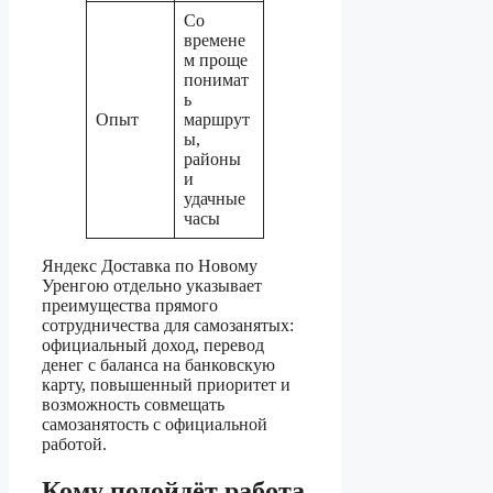
Со
времене
м проще
понимат
ь
Опыт
маршрут
ы,
районы
и
удачные
часы
Яндекс Доставка по Новому
Уренгою отдельно указывает
преимущества прямого
сотрудничества для самозанятых:
официальный доход, перевод
денег с баланса на банковскую
карту, повышенный приоритет и
возможность совмещать
самозанятость с официальной
работой.
Кому подойдёт работа