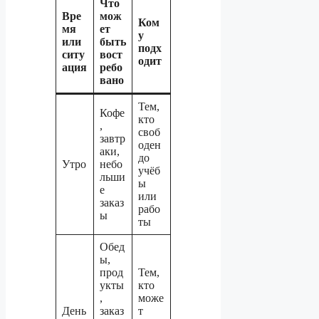
Что
Вре
мож
Ком
мя
ет
у
или
быть
подх
ситу
вост
одит
ация
ребо
вано
Тем,
Кофе
кто
,
своб
завтр
оден
аки,
до
Утро
небо
учёб
льши
ы
е
или
заказ
рабо
ы
ты
Обед
ы,
прод
Тем,
укты
кто
,
може
День
заказ
т