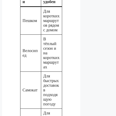
и
удобен
Для
коротких
Пешком
маршрут
ов рядом
с домом
В
тёплый
сезон и
Велосип
на
ед
коротких
маршрут
ах
Для
быстрых
доставок
Самокат
в
подходя
щую
погоду
Для