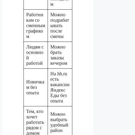
м
Работни
Можно
кам со
подрабат
сменным
ывать
графико
после
м
смены
Людям с
Можно
основно
брать
й
заказы
работой
вечером
На hh.ru
есть
Новичка
вакансии
м без
Яндекс
опыта
Еды без
опыта
Тем, кто
Можно
хочет
выбрать
работать
удобный
рядом с
район
домом