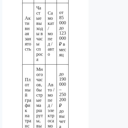
Ча
от
ст
Са
85
Ак
ые
мо
000
ти
вы
кат
до
вн
ход
/
123
ая
ы в
мо
000
зан
час
пе
ято
ы
д /
₽ в
сть
сп
авт
мес
рос
о
яц
а
Мн
до
ого
190
Пл
час
000
от
ов,
Ав
–
ны
бы
то /
250
й
стр
мо
200
гра
ые
пе
фи
ма
д /
₽
к
рш
эле
до
на
рут
ктр
вы
тра
ы,
оса
чет
нс
вы
мо
а