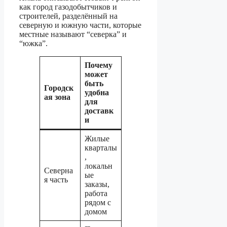
как город газодобытчиков и
строителей, разделённый на
северную и южную части, которые
местные называют “северка” и
“южка”.
Почему
может
быть
Городск
удобна
ая зона
для
доставк
и
Жилые
кварталы
,
локальн
Северна
ые
я часть
заказы,
работа
рядом с
домом