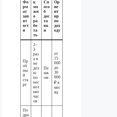
Фо
к
Сп
Ор
рм
мо
осо
ие
ат
жн
б
нт
зан
о
дос
ир
ят
ра
та
по
ост
бо
вк
дох
и
та
и
оду
ть
2–
3
от
раз
15
а в
Пр
000
не
об
до
дел
Пе
ны
30
ю
шк
й
000
по
ом
ста
нес
₽ в
рт
кол
мес
ько
яц
час
ов
По
дра