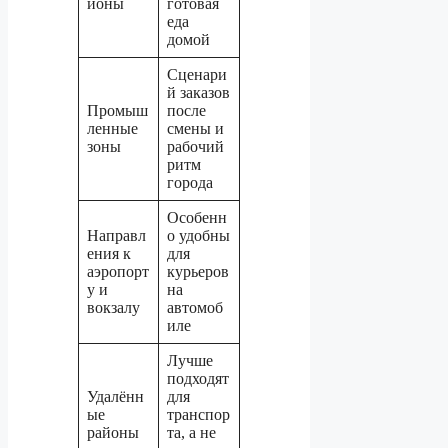
йоны
готовая
еда
домой
Сценари
й заказов
Промыш
после
ленные
смены и
зоны
рабочий
ритм
города
Особенн
Направл
о удобны
ения к
для
аэропорт
курьеров
у и
на
вокзалу
автомоб
иле
Лучше
подходят
Удалённ
для
ые
транспор
районы
та, а не