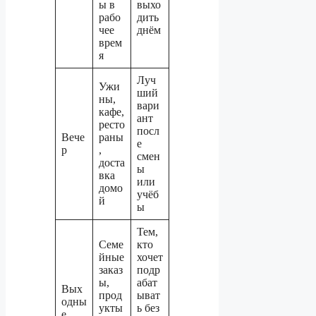
ы в
выхо
рабо
дить
чее
днём
врем
я
Луч
Ужи
ший
ны,
вари
кафе,
ант
ресто
посл
Вече
раны
е
р
,
смен
доста
ы
вка
или
домо
учёб
й
ы
Тем,
Семе
кто
йные
хочет
заказ
подр
ы,
абат
Вых
прод
ыват
одны
укты
ь без
е