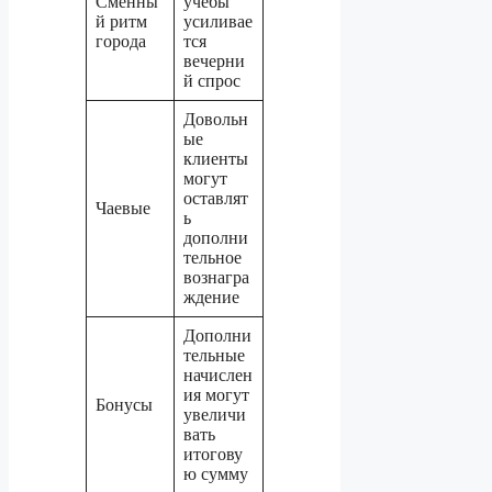
Сменны
учёбы
й ритм
усиливае
города
тся
вечерни
й спрос
Довольн
ые
клиенты
могут
оставлят
Чаевые
ь
дополни
тельное
вознагра
ждение
Дополни
тельные
начислен
ия могут
Бонусы
увеличи
вать
итогову
ю сумму