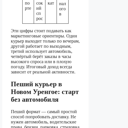
по
сок
кат
нал
рте
ий
ого
сп
в
рос
Эти цифры стоит подавать как
маркетинговые ориентиры. Один
курьер выходит только по вечерам,
другой работает по выходным,
третий использует автомобиль,
четвёртый берёт заказы в часы
высокого спроса или в плохую
погоду. Итоговый доход всегда
зависит от реальной активности.
Пеший курьер в
Новом Уренгое: старт
без автомобиля
Пеший формат — самый простой
способ попробовать доставку. Не
нужен автомобиль, водительские
права, бензин, парковка, страховка