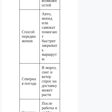
возможн
остей
Авто,
мопед
или
самокат
Способ
помогаю
передви
т
жения
быстрее
закрыват
ь
маршрут
ы
В мороз,
снег и
ветер
Северна
спрос на
я погода
доставку
может
расти
После
работы и