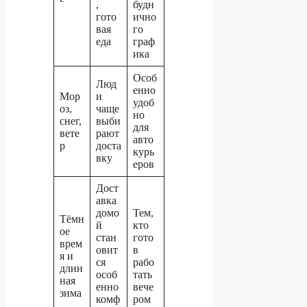
,
будн
гото
ично
вая
го
еда
граф
ика
Особ
Люд
енно
Мор
и
удоб
оз,
чаще
но
снег,
выби
для
вете
рают
авто
р
доста
курь
вку
еров
Дост
авка
домо
Тем,
Тёмн
й
кто
ое
стан
гото
врем
овит
в
я и
ся
рабо
длин
особ
тать
ная
енно
вече
зима
комф
ром