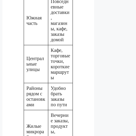
Повседн
евные
доставки
Южная
,
часть
магазин
ы, кафе,
заказы
домой
Кафе,
торговые
Централ
точки,
ьные
короткие
улицы
маршрут
ы
Районы
Удобно
рядом с
брать
остановк
заказы
ами
по пути
Вечерни
е заказы,
Жилые
продукт
микрора
ы,