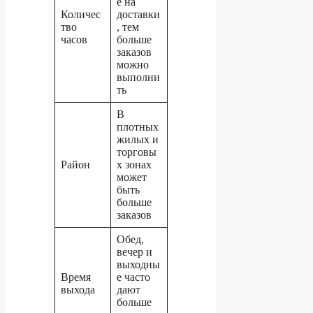
е на
Количес
доставки
тво
, тем
часов
больше
заказов
можно
выполни
ть
В
плотных
жилых и
торговы
Район
х зонах
может
быть
больше
заказов
Обед,
вечер и
выходны
Время
е часто
выхода
дают
больше