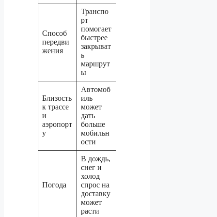
Транспо
рт
помогает
Способ
быстрее
передви
закрыват
жения
ь
маршрут
ы
Автомоб
Близость
иль
к трассе
может
и
дать
аэропорт
больше
у
мобильн
ости
В дождь,
снег и
холод
Погода
спрос на
доставку
может
расти