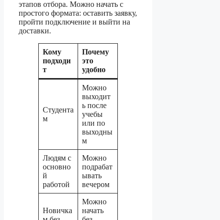
этапов отбора. Можно начать с
простого формата: оставить заявку,
пройти подключение и выйти на
доставки.
Кому
Почему
подходи
это
т
удобно
Можно
выходит
ь после
Студента
учебы
м
или по
выходны
м
Людям с
Можно
основно
подрабат
й
ывать
работой
вечером
Можно
Новичка
начать
м без
без