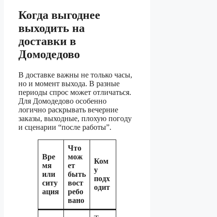
Когда выгоднее
выходить на
доставки в
Домодедово
В доставке важны не только часы,
но и момент выхода. В разные
периоды спрос может отличаться.
Для Домодедово особенно
логично раскрывать вечерние
заказы, выходные, плохую погоду
и сценарии “после работы”.
Что
Вре
мож
Ком
мя
ет
у
или
быть
подх
ситу
вост
одит
ация
ребо
вано