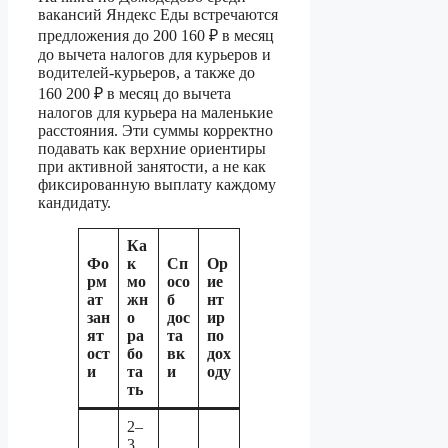
вакансий Яндекс Еды встречаются
предложения до 200 160 ₽ в месяц
до вычета налогов для курьеров и
водителей-курьеров, а также до
160 200 ₽ в месяц до вычета
налогов для курьера на маленькие
расстояния. Эти суммы корректно
подавать как верхние ориентиры
при активной занятости, а не как
фиксированную выплату каждому
кандидату.
Ка
Фо
к
Сп
Ор
рм
мо
осо
ие
ат
жн
б
нт
зан
о
дос
ир
ят
ра
та
по
ост
бо
вк
дох
и
та
и
оду
ть
2–
3