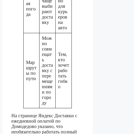
чаще
но
ая
выби
для
пого
рают
курь
да
доста
еров
вку
на
авто
Мож
но
совм
ещат
Тем,
ь
кто
Мар
доста
хочет
шрут
вку с
рабо
ы по
пере
тать
пути
меще
гибк
ниям
о
и по
горо
ду
На странице Яндекс Доставки с
ежедневной оплатой по
Домодедово указано, что
необязательно работать полный