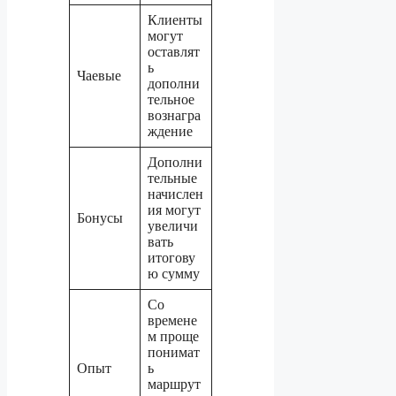
Клиенты
могут
оставлят
ь
Чаевые
дополни
тельное
вознагра
ждение
Дополни
тельные
начислен
ия могут
Бонусы
увеличи
вать
итогову
ю сумму
Со
времене
м проще
понимат
Опыт
ь
маршрут