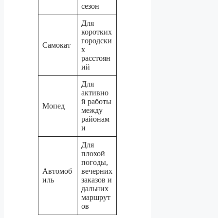
сезон
Для
коротких
городски
Самокат
х
расстоян
ий
Для
активно
й работы
Мопед
между
районам
и
Для
плохой
погоды,
Автомоб
вечерних
иль
заказов и
дальних
маршрут
ов