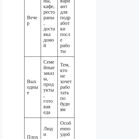
ны,
вари
кафе,
ант
ресто
для
Вече
раны
подр
р
,
абот
доста
ки
вка
посл
домо
е
й
рабо
ты
Семе
Тем,
йные
кто
заказ
не
ы,
Вых
хочет
прод
одны
рабо
укты
е
тать
,
по
гото
будн
вая
ям
еда
Особ
Люд
енно
и
удоб
Плох