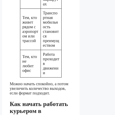
ах
Транспо
Тем, кто
ртная
живет
мобильн
рядом с
ость
аэропорт
становит
ом или
ся
трассой
преимущ
еством
Работа
Тем, кто
проходит
не
в
любит
движени
офис
и
Можно начать спокойно, а потом
увеличить количество выходов,
если формат подходит.
Как начать работать
курьером в