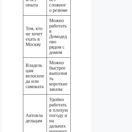
опыта
сложног
о резюме
Можно
работать
Тем, кто
в
не хочет
Домодед
ехать в
ово
Москву
рядом с
домом
Можно
Владель
быстрее
цам
выполня
велосипе
ть
да или
короткие
самоката
заказы
Удобно
работать
в плохую
Автовла
погоду и
дельцам
на
дальних
маршрут