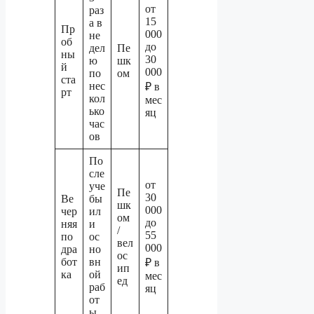
от
раз
15
а в
Пр
000
не
об
до
дел
Пе
ны
30
ю
шк
й
000
по
ом
ста
нес
₽ в
рт
кол
мес
ько
яц
час
ов
По
сле
от
уче
Пе
30
Ве
бы
шк
000
чер
ил
ом
до
няя
и
/
55
по
ос
вел
000
дра
но
ос
бот
вн
₽ в
ип
ка
ой
мес
ед
раб
яц
от
ы