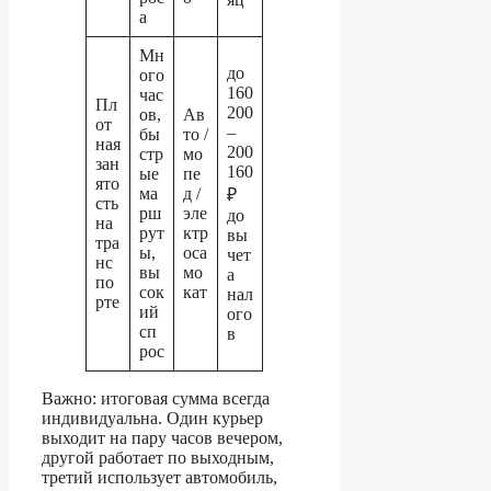
а
Мн
до
ого
160
час
Пл
200
ов,
Ав
от
–
бы
то /
ная
200
стр
мо
зан
160
ые
пе
ято
ма
д /
₽
сть
рш
эле
до
на
рут
ктр
вы
тра
ы,
оса
чет
нс
вы
мо
а
по
сок
кат
нал
рте
ий
ого
сп
в
рос
Важно: итоговая сумма всегда
индивидуальна. Один курьер
выходит на пару часов вечером,
другой работает по выходным,
третий использует автомобиль,