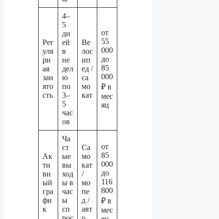
4–
5
от
дн
55
Рег
ей
Ве
000
уля
в
лос
до
рн
не
ип
85
ая
дел
ед /
000
зан
ю
са
ято
по
мо
₽ в
сть
3–
кат
мес
5
яц
час
ов
Ча
от
ст
Са
85
Ак
ые
мо
000
ти
вы
кат
до
вн
ход
/
116
ый
ы в
мо
800
гра
час
пе
фи
ы
д /
₽ в
к
сп
авт
мес
рос
о
яц