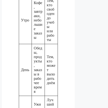
Тем,
Кофе
кто
,
своб
завтр
оден
аки,
до
Утро
небо
учеб
льши
ы
е
или
заказ
рабо
ы
ты
Обед
ы,
прод
Тем,
укты
кто
,
може
День
заказ
т
ы в
выхо
рабо
дить
чее
днём
врем
я
Луч
Ужи
ший