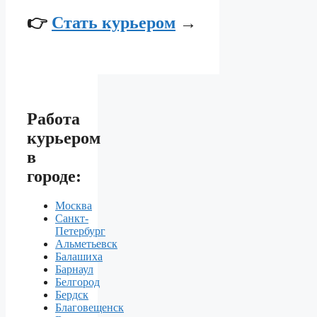
👉
Стать курьером
→
Работа
курьером
в
городе:
Москва
Санкт-
Петербург
Альметьевск
Балашиха
Барнаул
Белгород
Бердск
Благовещенск